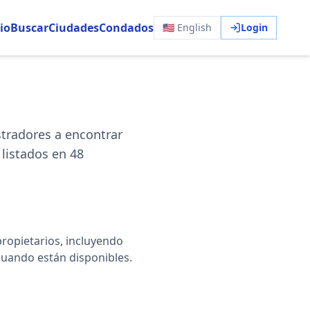
io
Buscar
Ciudades
Condados
🇺🇸 English
Login
stradores a encontrar
listados en
48
 propietarios, incluyendo
cuando están disponibles.