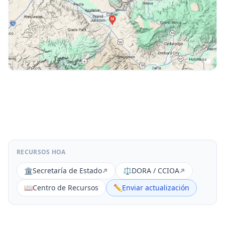
RECURSOS HOA
🏛️
Secretaría de Estado
⚖️
DORA / CCIOA
📖
Centro de Recursos
✏️
Enviar actualización