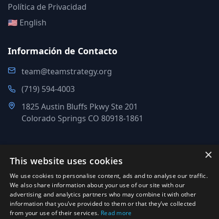
Política de Privacidad
🇺🇸 English
Información de Contacto
team@teamstrategy.org
(719) 594-4003
1825 Austin Bluffs Pkwy Ste 201
Colorado Springs CO 80918-1861
×
This website uses cookies
©
2007-2026
.
Todos los derechos reservados.
We use cookies to personalise content, ads and to analyse our traffic.
Team Strategy Inc.
We also share information about your use of our site with our
1825 Austin Bluffs Pkwy Ste 201, Colorado Springs CO 80918-
advertising and analytics partners who may combine it with other
information that you’ve provided to them or that they’ve collected
1861
from your use of their services.
Read more
Oficina:
(719) 594-4003
·
Correo:
team@teamstrategy.org
·