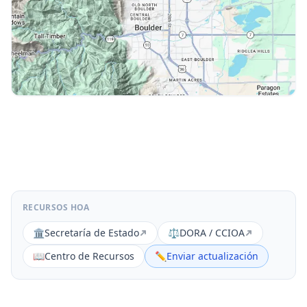
RECURSOS HOA
🏛️
Secretaría de Estado
⚖️
DORA / CCIOA
📖
Centro de Recursos
✏️
Enviar actualización