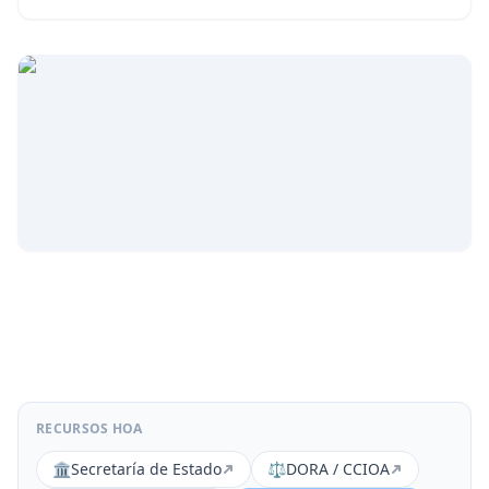
RECURSOS HOA
🏛️
Secretaría de Estado
⚖️
DORA / CCIOA