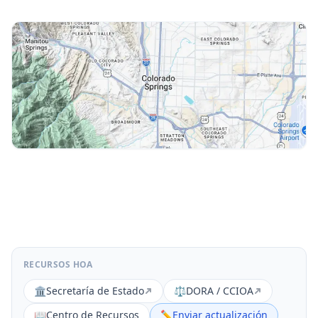
RECURSOS HOA
🏛️
Secretaría de Estado
⚖️
DORA / CCIOA
📖
Centro de Recursos
✏️
Enviar actualización