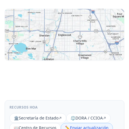
RECURSOS HOA
🏛️
Secretaría de Estado
⚖️
DORA / CCIOA
📖
Centro de Recursos
✏️
Enviar actualización