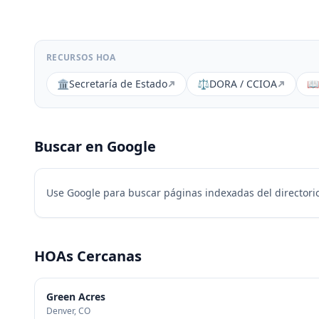
RECURSOS HOA
🏛️
Secretaría de Estado
⚖️
DORA / CCIOA
📖
Buscar en Google
Use Google para buscar páginas indexadas del directorio
HOAs Cercanas
Green Acres
Denver
, CO