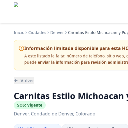
Inicio
Ciudades
Denver
Carnitas Estilo Michoacan y Pu
Información limitada disponible para esta H
A este listado le falta:
número de teléfono, sitio web, 
puede
enviar la información para revisión administr
Volver
Carnitas Estilo Michoacan
SOS:
Vigente
Denver
, Condado de Denver
, Colorado