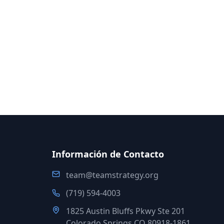
Información de Contacto
team@teamstrategy.org
(719) 594-4003
1825 Austin Bluffs Pkwy Ste 201
Colorado Springs CO 80918-1861