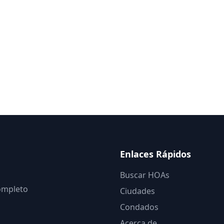
Enlaces Rápidos
Buscar HOAs
completo
Ciudades
Condados
Acerca de