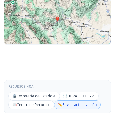
RECURSOS HOA
🏛️
Secretaría de Estado
⚖️
DORA / CCIOA
📖
Centro de Recursos
✏️
Enviar actualización