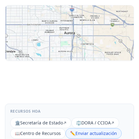
RECURSOS HOA
🏛️
Secretaría de Estado
⚖️
DORA / CCIOA
📖
Centro de Recursos
✏️
Enviar actualización