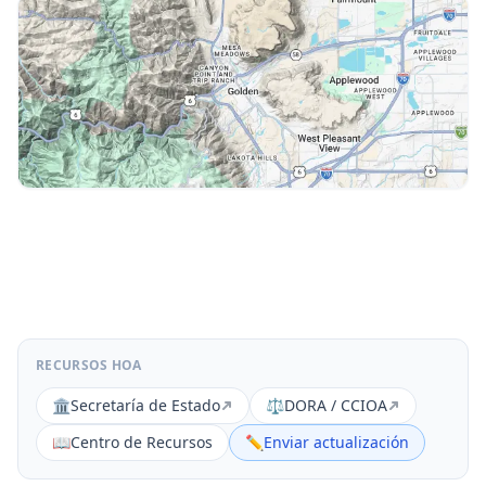
RECURSOS HOA
🏛️
Secretaría de Estado
⚖️
DORA / CCIOA
📖
Centro de Recursos
✏️
Enviar actualización