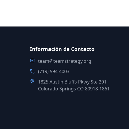
Información de Contacto
team@teamstrategy.org
(719) 594-4003
1825 Austin Bluffs Pkwy Ste 201
Colorado Springs CO 80918-1861