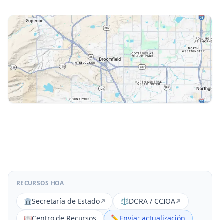
RECURSOS HOA
🏛️
Secretaría de Estado
⚖️
DORA / CCIOA
📖
Centro de Recursos
✏️
Enviar actualización