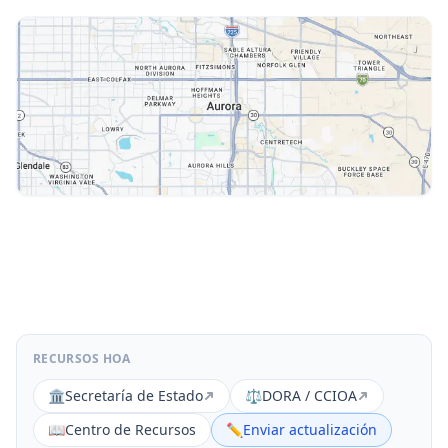
RECURSOS HOA
🏛️
Secretaría de Estado
⚖️
DORA / CCIOA
📖
Centro de Recursos
✏️
Enviar actualización