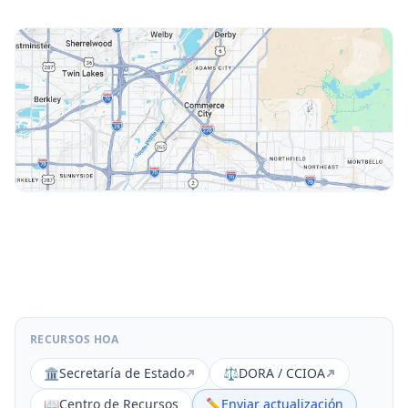
RECURSOS HOA
🏛️
Secretaría de Estado
⚖️
DORA / CCIOA
📖
Centro de Recursos
✏️
Enviar actualización