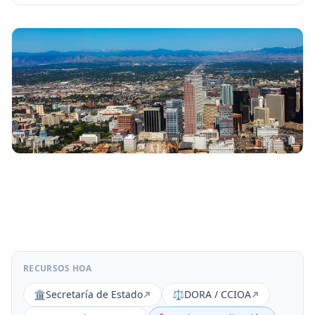
RECURSOS HOA
🏛️
Secretaría de Estado
⚖️
DORA / CCIOA