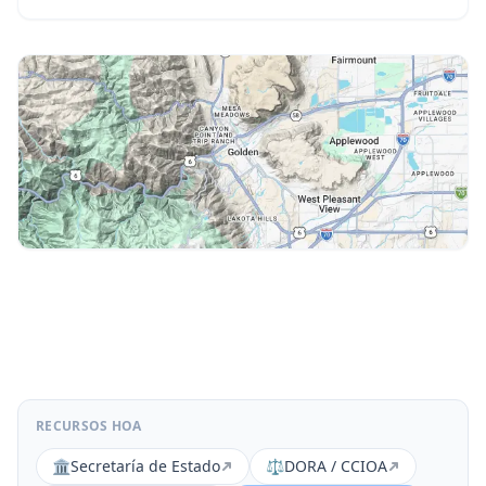
RECURSOS HOA
🏛️
Secretaría de Estado
⚖️
DORA / CCIOA