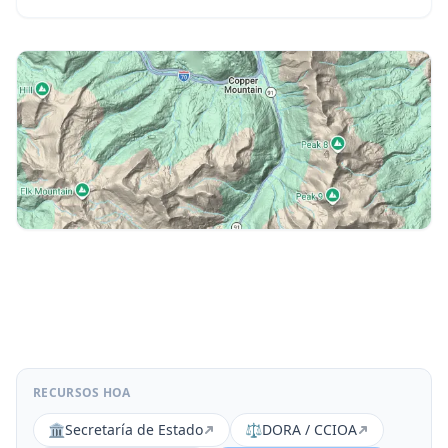
RECURSOS HOA
🏛️
Secretaría de Estado
⚖️
DORA / CCIOA