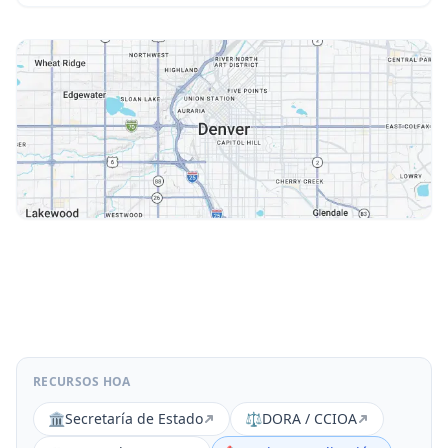
RECURSOS HOA
🏛️
Secretaría de Estado
⚖️
DORA / CCIOA