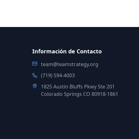
Información de Contacto
team@teamstrategy.org
(719) 594-4003
1825 Austin Bluffs Pkwy Ste 201
Colorado Springs CO 80918-1861