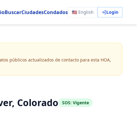
io
Buscar
Ciudades
Condados
🇺🇸 English
Login
 datos públicos actualizados de contacto para esta HOA,
er, Colorado
SOS:
Vigente