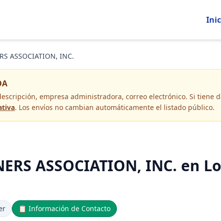
Inic
S ASSOCIATION, INC.
OA
descripción, empresa administradora, correo electrónico
. Si tiene
ativa
. Los envíos no cambian automáticamente el listado público.
S ASSOCIATION, INC. en Loui
er
📋
Información de Contacto