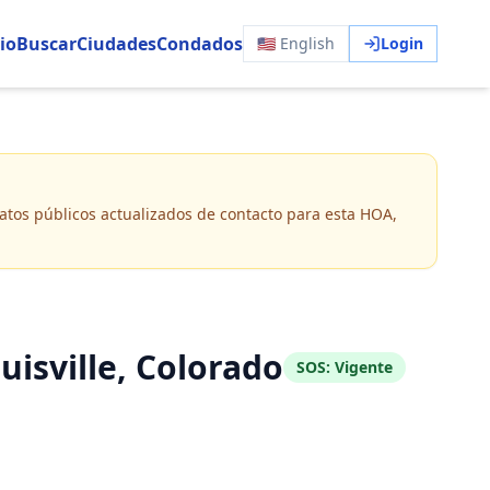
io
Buscar
Ciudades
Condados
🇺🇸 English
Login
 datos públicos actualizados de contacto para esta HOA,
sville, Colorado
SOS:
Vigente