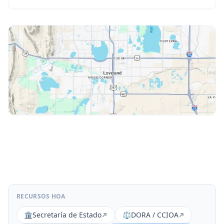
RECURSOS HOA
🏛️
Secretaría de Estado
⚖️
DORA / CCIOA