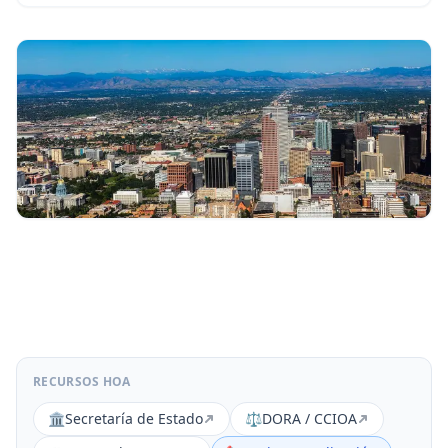
RECURSOS HOA
🏛️
Secretaría de Estado
⚖️
DORA / CCIOA