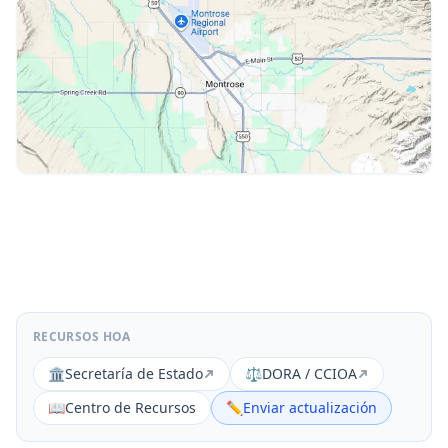
RECURSOS HOA
🏛️
Secretaría de Estado
⚖️
DORA / CCIOA
📖
Centro de Recursos
✏️
Enviar actualización