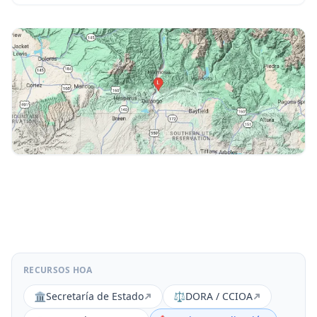
RECURSOS HOA
🏛️
Secretaría de Estado
⚖️
DORA / CCIOA