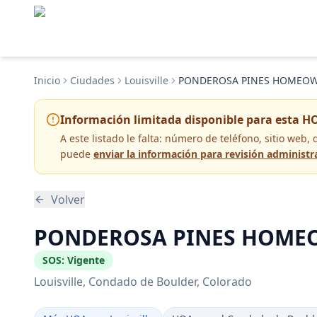
Inicio
Ciudades
Louisville
PONDEROSA PINES HOMEOWN
Información limitada disponible para esta H
A este listado le falta:
número de teléfono, sitio web, 
puede
enviar la información para revisión administr
Volver
PONDEROSA PINES HOMEOWN
SOS:
Vigente
Louisville
, Condado de Boulder
, Colorado