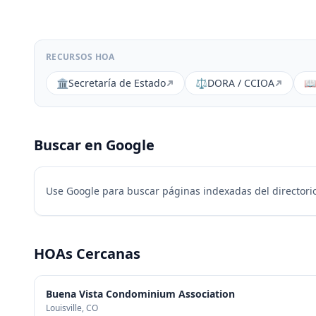
RECURSOS HOA
🏛️
Secretaría de Estado
⚖️
DORA / CCIOA
📖
Buscar en Google
Use Google para buscar páginas indexadas del directorio
HOAs Cercanas
Buena Vista Condominium Association
Louisville
, CO