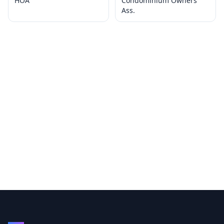
HOA
Condominium Owners
Ass.