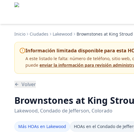
Inicio
Ciudades
Lakewood
Brownstones at King Stroud 
Información limitada disponible para esta H
A este listado le falta:
número de teléfono, sitio web, 
puede
enviar la información para revisión administr
Volver
Brownstones at King Strou
Lakewood
, Condado de Jefferson
, Colorado
Más HOAs en Lakewood
HOAs en el Condado de Jeffe