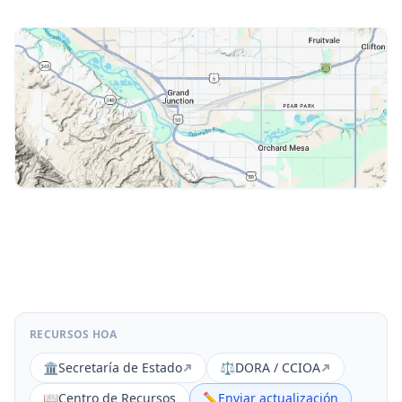
RECURSOS HOA
🏛️
Secretaría de Estado
⚖️
DORA / CCIOA
📖
Centro de Recursos
✏️
Enviar actualización