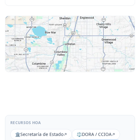
RECURSOS HOA
🏛️
Secretaría de Estado
⚖️
DORA / CCIOA