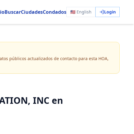
io
Buscar
Ciudades
Condados
🇺🇸 English
Login
 datos públicos actualizados de contacto para esta HOA,
TION, INC en