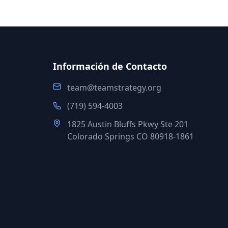
Información de Contacto
team@teamstrategy.org
(719) 594-4003
1825 Austin Bluffs Pkwy Ste 201
Colorado Springs CO 80918-1861