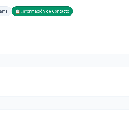
dams
📋
Información de Contacto