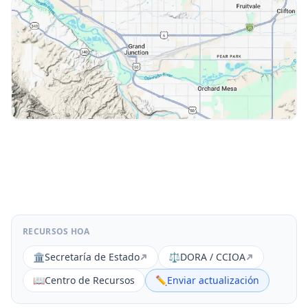
RECURSOS HOA
🏛️
Secretaría de Estado
⚖️
DORA / CCIOA
📖
Centro de Recursos
✏️
Enviar actualización