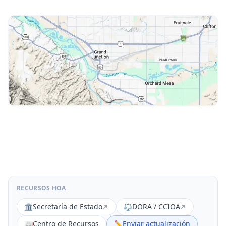
RECURSOS HOA
🏛️
Secretaría de Estado
⚖️
DORA / CCIOA
📖
Centro de Recursos
✏️
Enviar actualización