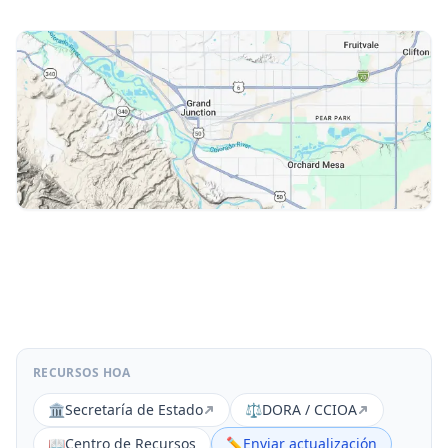
RECURSOS HOA
🏛️
Secretaría de Estado
⚖️
DORA / CCIOA
📖
Centro de Recursos
✏️
Enviar actualización