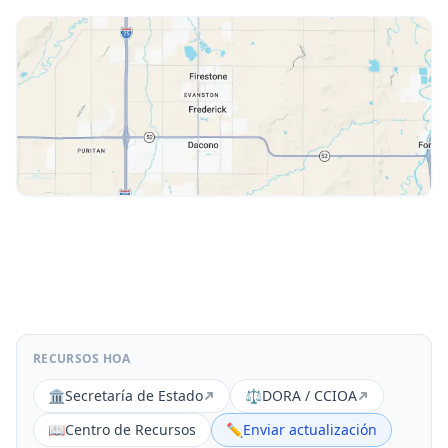
RECURSOS HOA
🏛️
Secretaría de Estado
⚖️
DORA / CCIOA
📖
Centro de Recursos
✏️
Enviar actualización