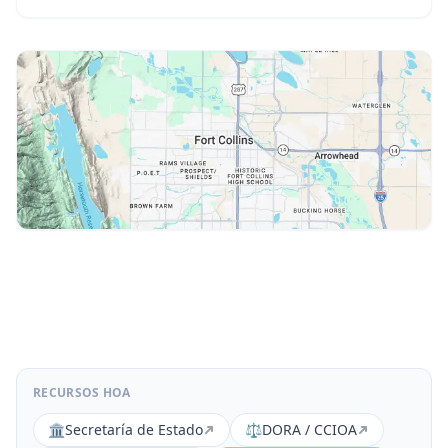
RECURSOS HOA
🏛️
Secretaría de Estado
⚖️
DORA / CCIOA