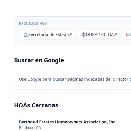
RECURSOS HOA
🏛️
Secretaría de Estado
⚖️
DORA / CCIOA
📖
Buscar en Google
Use Google para buscar páginas indexadas del directorio
HOAs Cercanas
Berthoud Estates Homeowners Association, Inc.
Berthoud
, CO