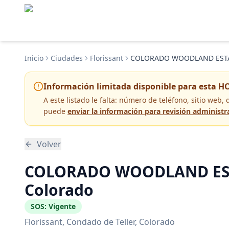
Inicio
Ciudades
Florissant
COLORADO WOODLAND ESTA
Información limitada disponible para esta H
A este listado le falta:
número de teléfono, sitio web, 
puede
enviar la información para revisión administr
Volver
COLORADO WOODLAND ESTA
Colorado
SOS:
Vigente
Florissant
, Condado de Teller
, Colorado