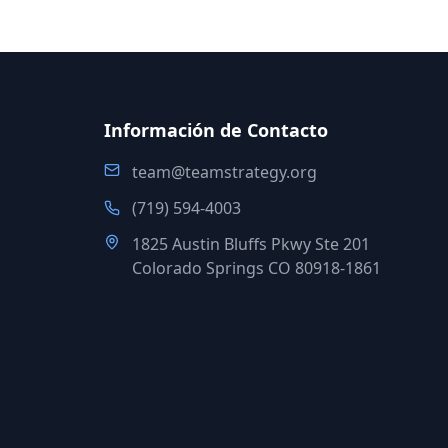
Información de Contacto
team@teamstrategy.org
(719) 594-4003
1825 Austin Bluffs Pkwy Ste 201
Colorado Springs CO 80918-1861