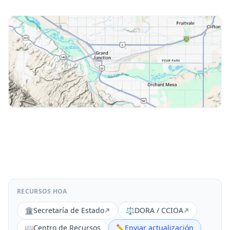
RECURSOS HOA
🏛️
Secretaría de Estado
⚖️
DORA / CCIOA
📖
Centro de Recursos
✏️
Enviar actualización