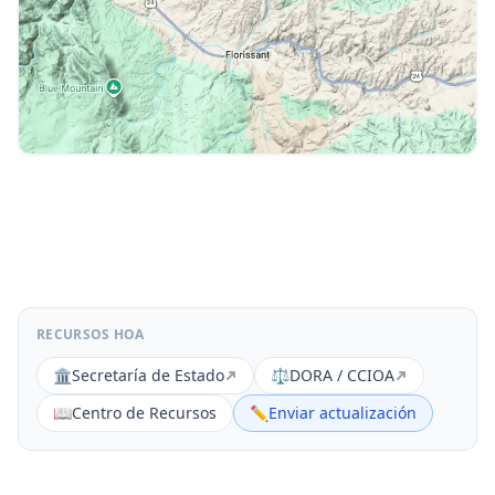
RECURSOS HOA
🏛️
Secretaría de Estado
⚖️
DORA / CCIOA
📖
Centro de Recursos
✏️
Enviar actualización