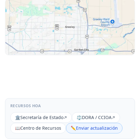
RECURSOS HOA
🏛️
Secretaría de Estado
⚖️
DORA / CCIOA
📖
Centro de Recursos
✏️
Enviar actualización